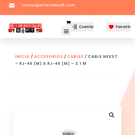

ventas@mirandasoft.com
mailto:
ventas@mirandasoft.com
Cuenta
Favoritos

INICIO
/
ACCESORIOS
/
CABLES
/ CABLE NEXXT
– RJ-45 (M) A RJ-45 (M) – 2.1 M