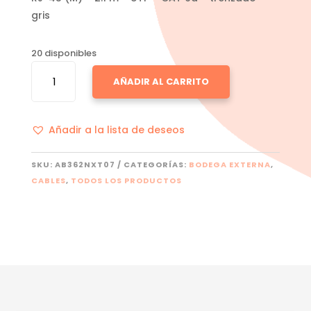
gris
20 disponibles
CABLE
AÑADIR AL CARRITO
NEXXT
-
RJ-
Añadir a la lista de deseos
45
(M)
A
SKU:
AB362NXT07
CATEGORÍAS:
BODEGA EXTERNA
,
RJ-
CABLES
,
TODOS LOS PRODUCTOS
45
(M)
-
2.1
M
CANTIDAD