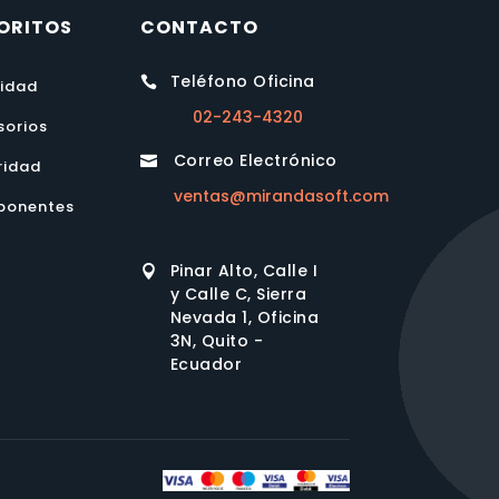
ORITOS
CONTACTO
Teléfono Oficina

lidad
02-243-4320
sorios
Correo Electrónico

ridad
ventas@mirandasoft.com
onentes
Pinar Alto, Calle I

y Calle C, Sierra
Nevada 1, Oficina
3N, Quito -
Ecuador