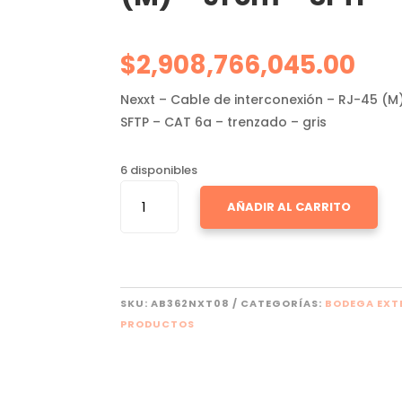
$
2,908,766,045.00
Nexxt – Cable de interconexión – RJ-45 (M
SFTP – CAT 6a – trenzado – gris
6 disponibles
CABLE
AÑADIR AL CARRITO
NEXXT
-
RJ-
45
(M)
SKU:
AB362NXT08
CATEGORÍAS:
BODEGA EXT
A
PRODUCTOS
RJ-
45
(M)
-