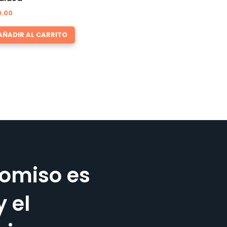
0.00
AÑADIR AL CARRITO
omiso es
y el