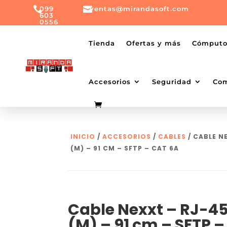

099

ventas@mirandasoft.com
603
0556
mailto:
ventas@mirandasoft.com
+099
Tienda
Ofertas y más
Cómput
603
0556
Accesorios
Seguridad
Co
INICIO
/
ACCESORIOS
/
CABLES
/ CABLE N
(M) – 91 CM – SFTP – CAT 6A
Cable Nexxt – RJ-45
(M) – 91 cm – SFTP 