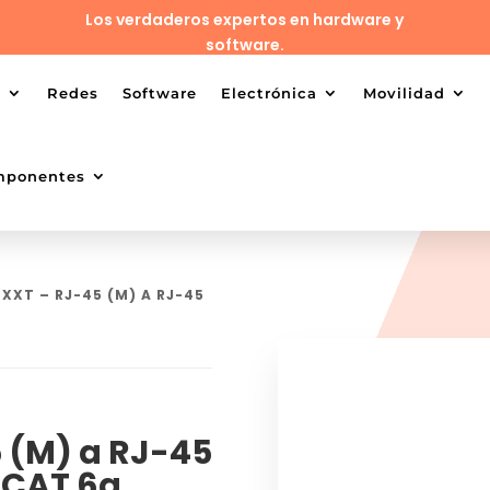
Los verdaderos expertos en hardware y
software.
o
Redes
Software
Electrónica
Movilidad
mponentes
EXXT – RJ-45 (M) A RJ-45
 (M) a RJ-45
– CAT 6a