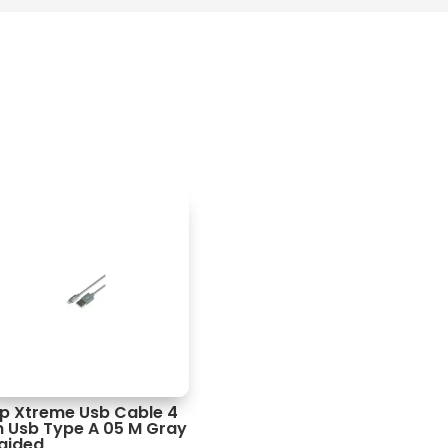
ip Xtreme Usb Cable 4
n Usb Type A 05 M Gray
aided