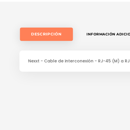
91
CM
-
SFTP
-
DESCRIPCIÓN
INFORMACIÓN ADICI
CAT
6A
CANTIDAD
Nexxt - Cable de interconexión - RJ-45 (M) a RJ