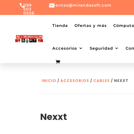

099

ventas@mirandasoft.com
603
0556
mailto:
ventas@mirandasoft.com
+099
Tienda
Ofertas y más
Cómput
603
0556
Accesorios
Seguridad
Co
INICIO
/
ACCESORIOS
/
CABLES
/ NEXXT
Nexxt