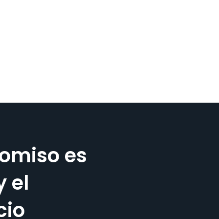
omiso es
y el
cio