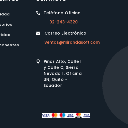
Teléfono Oficina

lidad
02-243-4320
sorios
Correo Electrónico

ridad
ventas@mirandasoft.com
onentes
Pinar Alto, Calle I

y Calle C, Sierra
Nevada 1, Oficina
3N, Quito -
Ecuador