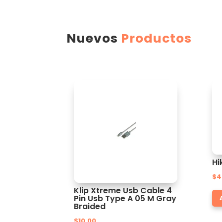
Nuevos
Productos
Hi
$
4
Klip Xtreme Usb Cable 4
Pin Usb Type A 05 M Gray
Braided
$
10.00