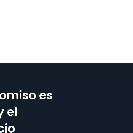
omiso es
y el
cio