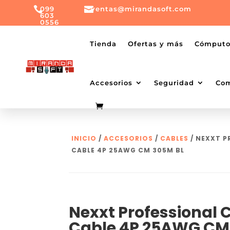

099

ventas@mirandasoft.com
603
0556
mailto:
ventas@mirandasoft.com
+099
Tienda
Ofertas y más
Cómput
603
0556
Accesorios
Seguridad
Co
INICIO
/
ACCESORIOS
/
CABLES
/ NEXXT P
CABLE 4P 25AWG CM 305M BL
Nexxt Professional 
Cable 4P 25AWG CM