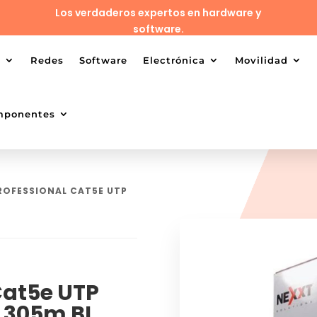
Los verdaderos expertos en hardware y
software.
o
Redes
Software
Electrónica
Movilidad
mponentes
ROFESSIONAL CAT5E UTP
Cat5e UTP
 305m BL