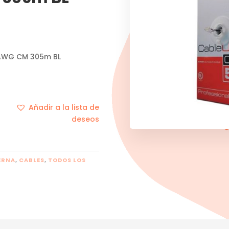
5AWG CM 305m BL
Añadir a la lista de
deseos
ERNA
,
CABLES
,
TODOS LOS