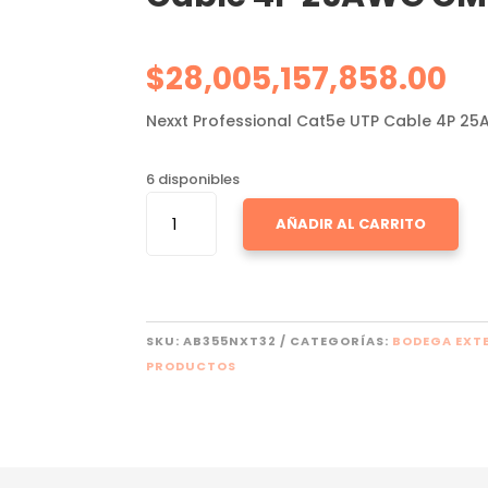
$
28,005,157,858.00
Nexxt Professional Cat5e UTP Cable 4P 2
6 disponibles
NEXXT
AÑADIR AL CARRITO
PROFESSIONAL
CAT5E
UTP
CABLE
4P
SKU:
AB355NXT32
CATEGORÍAS:
BODEGA EXT
25AWG
PRODUCTOS
CM
305M
BL
CANTIDAD