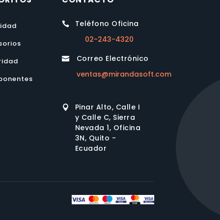
Teléfono Oficina

lidad
02-243-4320
sorios
Correo Electrónico

ridad
ventas@mirandasoft.com
onentes
Pinar Alto, Calle I

y Calle C, Sierra
Nevada 1, Oficina
3N, Quito -
Ecuador