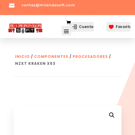

ventas@mirandasoft.com
mailto:
ventas@mirandasoft.com
Cuenta
Favoritos

INICIO
/
COMPONENTES
/
PROCESADORES
/
NZXT KRAKEN X53