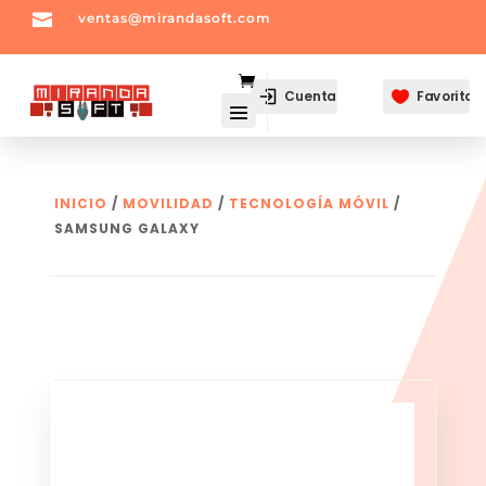

ventas@mirandasoft.com
mailto:
ventas@mirandasoft.com
Cuenta
Favoritos

INICIO
/
MOVILIDAD
/
TECNOLOGÍA MÓVIL
/
SAMSUNG GALAXY