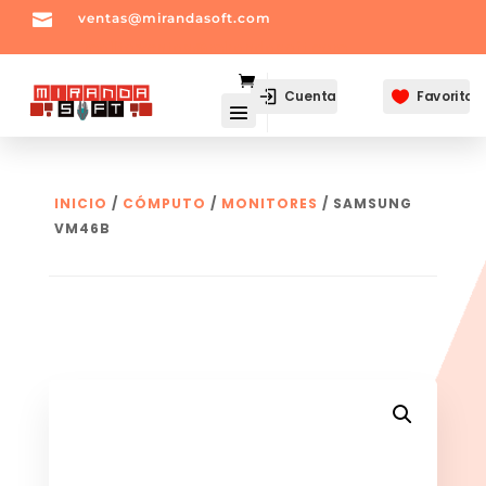

ventas@mirandasoft.com
mailto:
ventas@mirandasoft.com
Cuenta
Favoritos

INICIO
/
CÓMPUTO
/
MONITORES
/ SAMSUNG
VM46B