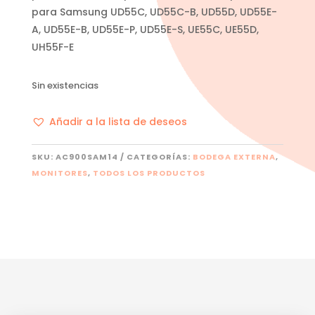
para Samsung UD55C, UD55C-B, UD55D, UD55E-
A, UD55E-B, UD55E-P, UD55E-S, UE55C, UE55D,
UH55F-E
Sin existencias
Añadir a la lista de deseos
SKU:
AC900SAM14
CATEGORÍAS:
BODEGA EXTERNA
,
MONITORES
,
TODOS LOS PRODUCTOS