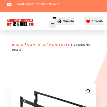

ventas@mirandasoft.com
mailto:
ventas@mirandasoft.com
Cuenta
Favoritos

INICIO
/
CÓMPUTO
/
MONITORES
/ SAMSUNG
WMN