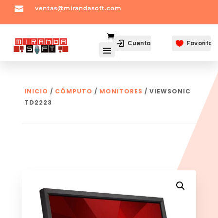

ventas@mirandasoft.com
mailto:
ventas@mirandasoft.com
Cuenta
Favoritos

INICIO
/
CÓMPUTO
/
MONITORES
/ VIEWSONIC
TD2223