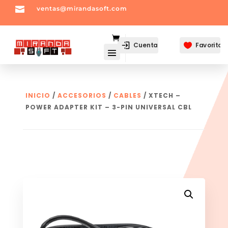

ventas@mirandasoft.com
mailto:
ventas@mirandasoft.com
Cuenta
Favoritos

INICIO
/
ACCESORIOS
/
CABLES
/ XTECH –
POWER ADAPTER KIT – 3-PIN UNIVERSAL CBL