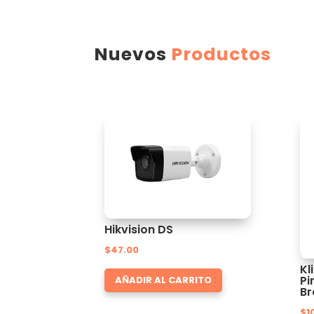
Nuevos
Productos
Hikvision DS
$
47.00
Kl
Pi
AÑADIR AL CARRITO
Br
$
1