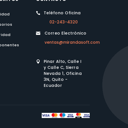
Teléfono Oficina

lidad
02-243-4320
sorios
Correo Electrónico

ridad
ventas@mirandasoft.com
onentes
Pinar Alto, Calle I

y Calle C, Sierra
Nevada 1, Oficina
3N, Quito -
Ecuador