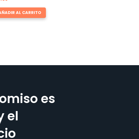
AÑADIR AL CARRITO
omiso es
y el
cio