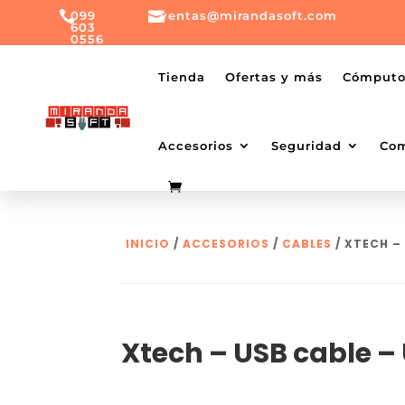

099

ventas@mirandasoft.com
603
0556
mailto:
ventas@mirandasoft.com
+099
Tienda
Ofertas y más
Cómput
603
0556
Accesorios
Seguridad
Co
INICIO
/
ACCESORIOS
/
CABLES
/ XTECH –
Xtech – USB cable –