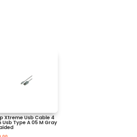
ip Xtreme Usb Cable 4
n Usb Type A 05 M Gray
aided
0.00