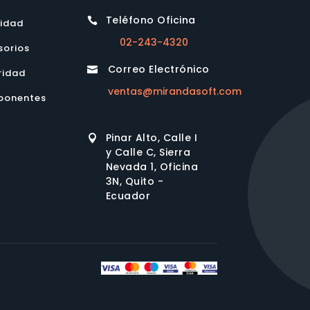
Teléfono Oficina

lidad
02-243-4320
sorios
Correo Electrónico

ridad
ventas@mirandasoft.com
onentes
Pinar Alto, Calle I

y Calle C, Sierra
Nevada 1, Oficina
3N, Quito -
Ecuador