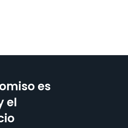
omiso es
y el
cio