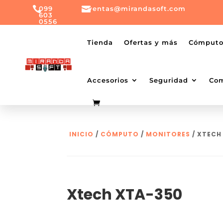

099

ventas@mirandasoft.com
603
0556
mailto:
ventas@mirandasoft.com
+099
Tienda
Ofertas y más
Cómput
603
0556
Accesorios
Seguridad
Co
INICIO
/
CÓMPUTO
/
MONITORES
/ XTECH
Xtech XTA-350