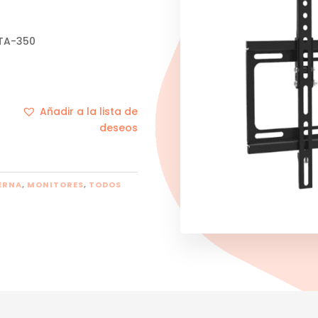
XTA-350
Añadir a la lista de
deseos
ERNA
,
MONITORES
,
TODOS