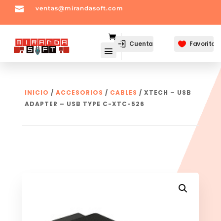

ventas@mirandasoft.com
mailto:
ventas@mirandasoft.com
Cuenta
Favoritos

INICIO
/
ACCESORIOS
/
CABLES
/ XTECH – USB
ADAPTER – USB TYPE C-XTC-526