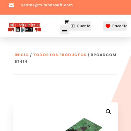

ventas@mirandasoft.com
mailto:
ventas@mirandasoft.com
Cuenta
Favoritos

INICIO
/
TODOS LOS PRODUCTOS
/ BROADCOM
57414