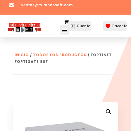

ventas@mirandasoft.com
mailto:
ventas@mirandasoft.com
Cuenta
Favoritos

INICIO
/
TODOS LOS PRODUCTOS
/ FORTINET
FORTIGATE 80F