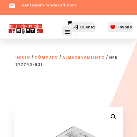

ventas@mirandasoft.com
mailto:
ventas@mirandasoft.com
Cuenta
Favoritos

INICIO
/
CÓMPUTO
/
ALMACENAMIENTO
/ HPE
877740-B21