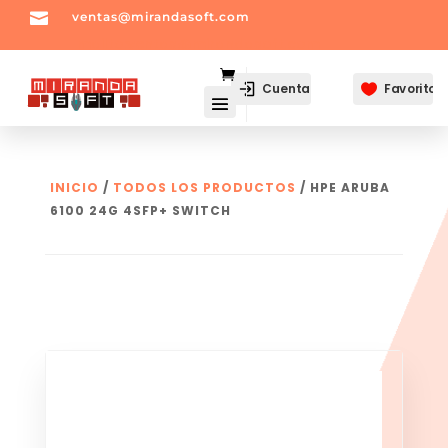

ventas@mirandasoft.com
mailto:
ventas@mirandasoft.com
Cuenta
Favoritos

INICIO
/
TODOS LOS PRODUCTOS
/ HPE ARUBA
6100 24G 4SFP+ SWITCH