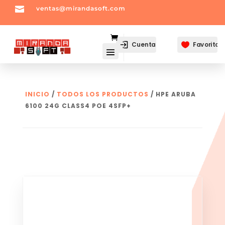

ventas@mirandasoft.com
mailto:
ventas@mirandasoft.com
Cuenta
Favoritos

INICIO
/
TODOS LOS PRODUCTOS
/ HPE ARUBA
6100 24G CLASS4 POE 4SFP+