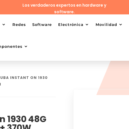
Los verdaderos expertos en hardware y
software.
o
Redes
Software
Electrónica
Movilidad
mponentes
RUBA INSTANT ON 1930
H
n 1930 48G
P+ 370W