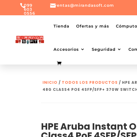

099

ventas@mirandasoft.com
603
0556
mailto:
ventas@mirandasoft.com
+099
Tienda
Ofertas y más
Cómput
603
0556
Accesorios
Seguridad
Co
INICIO
/
TODOS LOS PRODUCTOS
/ HPE A
48G CLASS4 POE 4SFP/SFP+ 370W SWITC
HPE Aruba Instant O
Class4 PoE 4SFP/SF