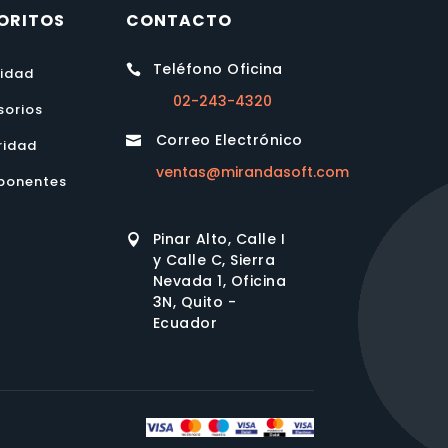
ORITOS
CONTACTO
Teléfono Oficina

lidad
02-243-4320
sorios
Correo Electrónico

ridad
ventas@mirandasoft.com
onentes
Pinar Alto, Calle I

y Calle C, Sierra
Nevada 1, Oficina
3N, Quito -
Ecuador