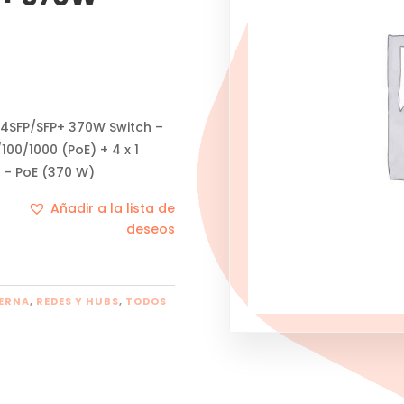
 4SFP/SFP+ 370W Switch –
00/1000 (PoE) + 4 x 1
k – PoE (370 W)
Añadir a la lista de
deseos
ERNA
,
REDES Y HUBS
,
TODOS