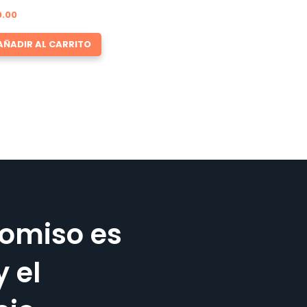
0.00
AÑADIR AL CARRITO
omiso es
y el