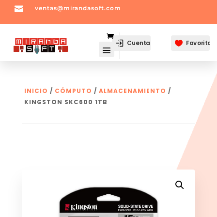

ventas@mirandasoft.com
mailto:
ventas@mirandasoft.com
Cuenta
Favoritos

INICIO
/
CÓMPUTO
/
ALMACENAMIENTO
/
KINGSTON SKC600 1TB