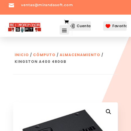

ventas@mirandasoft.com
mailto:
ventas@mirandasoft.com
Cuenta
Favoritos

INICIO
/
CÓMPUTO
/
ALMACENAMIENTO
/
KINGSTON A400 480GB