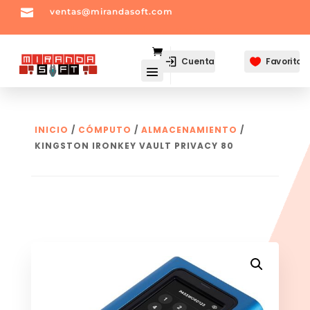

ventas@mirandasoft.com
mailto:
ventas@mirandasoft.com
Cuenta
Favoritos

INICIO
/
CÓMPUTO
/
ALMACENAMIENTO
/
KINGSTON IRONKEY VAULT PRIVACY 80