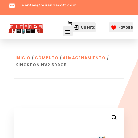

ventas@mirandasoft.com
mailto:
ventas@mirandasoft.com
Cuenta
Favoritos

INICIO
/
CÓMPUTO
/
ALMACENAMIENTO
/
KINGSTON NV2 500GB