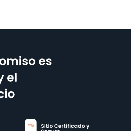
omiso es
y el
cio
Sitio Certificado y