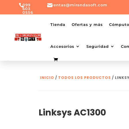

099

ventas@mirandasoft.com
603
0556
mailto:
ventas@mirandasoft.com
+099
Tienda
Ofertas y más
Cómput
603
0556
Accesorios
Seguridad
Co
INICIO
/
TODOS LOS PRODUCTOS
/ LINKS
Linksys AC1300