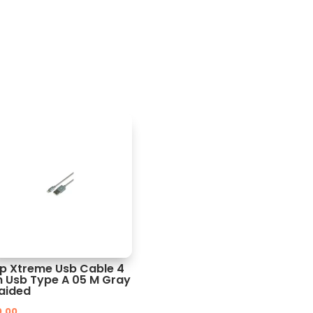
ip Xtreme Usb Cable 4
n Usb Type A 05 M Gray
aided
0.00