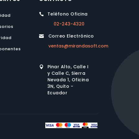
Teléfono Oficina

lidad
02-243-4320
sorios
Correo Electrónico

ridad
ventas@mirandasoft.com
onentes
Pinar Alto, Calle I

y Calle C, Sierra
Nevada 1, Oficina
3N, Quito -
Ecuador