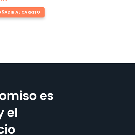
AÑADIR AL CARRITO
omiso es
y el
cio