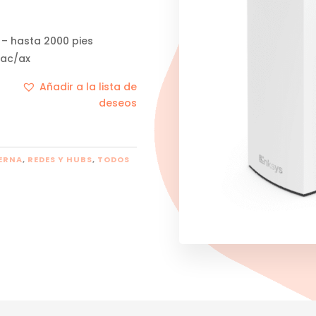
) – hasta 2000 pies
/ac/ax
Añadir a la lista de
deseos
ERNA
,
REDES Y HUBS
,
TODOS