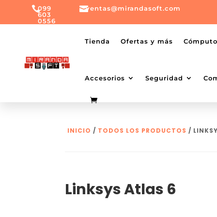

099

ventas@mirandasoft.com
603
0556
mailto:
ventas@mirandasoft.com
+099
Tienda
Ofertas y más
Cómput
603
0556
Accesorios
Seguridad
Co
INICIO
/
TODOS LOS PRODUCTOS
/ LINKS
Linksys Atlas 6