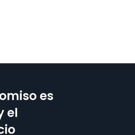
omiso es
y el
cio