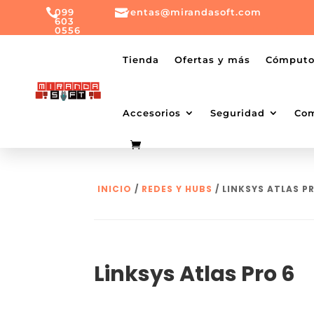

099

ventas@mirandasoft.com
603
0556
mailto:
ventas@mirandasoft.com
+099
Tienda
Ofertas y más
Cómput
603
0556
Accesorios
Seguridad
Co
INICIO
/
REDES Y HUBS
/ LINKSYS ATLAS P
Linksys Atlas Pro 6