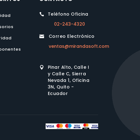
Teléfono Oficina

lidad
02-243-4320
sorios
Correo Electrónico

ridad
ventas@mirandasoft.com
onentes
Pinar Alto, Calle I

y Calle C, Sierra
Nevada 1, Oficina
3N, Quito -
Ecuador