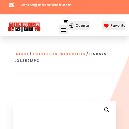

ventas@mirandasoft.com
mailto:
ventas@mirandasoft.com
Cuenta
Favoritos

INICIO
/
TODOS LOS PRODUCTOS
/ LINKSYS
LGS352MPC