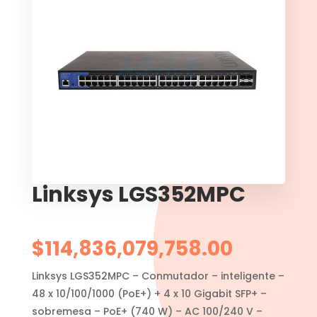
Linksys LGS352MPC
$
114,836,079,758.00
Linksys LGS352MPC – Conmutador – inteligente –
48 x 10/100/1000 (PoE+) + 4 x 10 Gigabit SFP+ –
sobremesa – PoE+ (740 W) – AC 100/240 V –