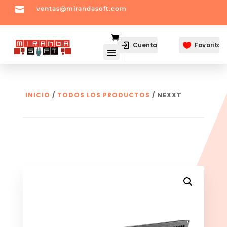

ventas@mirandasoft.com
mailto:
ventas@mirandasoft.com
Cuenta
Favoritos

INICIO
/
TODOS LOS PRODUCTOS
/ NEXXT