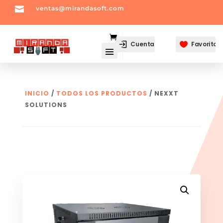

ventas@mirandasoft.com
mailto:
ventas@mirandasoft.com
Cuenta
Favoritos

INICIO
/
TODOS LOS PRODUCTOS
/ NEXXT
SOLUTIONS