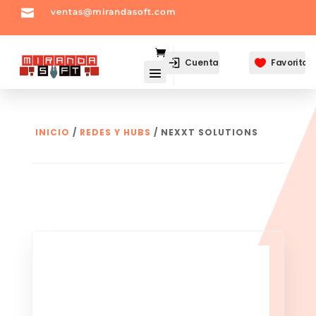

ventas@mirandasoft.com
mailto:
ventas@mirandasoft.com
Cuenta
Favoritos

INICIO
/
REDES Y HUBS
/ NEXXT SOLUTIONS