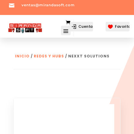

ventas@mirandasoft.com
mailto:
ventas@mirandasoft.com
Cuenta
Favoritos

INICIO
/
REDES Y HUBS
/ NEXXT SOLUTIONS