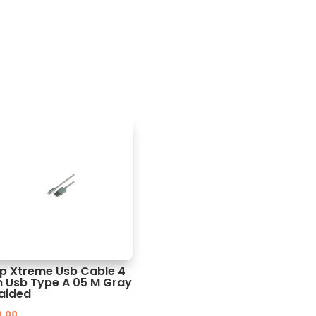
ip Xtreme Usb Cable 4
n Usb Type A 05 M Gray
aided
0.00