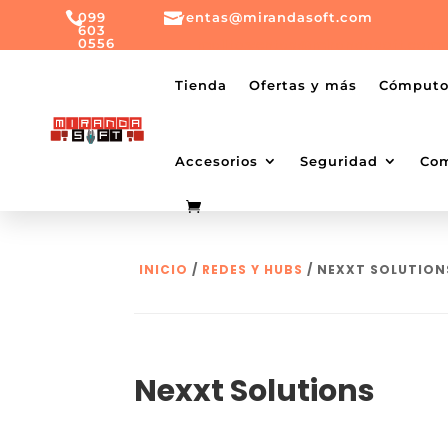

099

ventas@mirandasoft.com
603
0556
mailto:
ventas@mirandasoft.com
+099
Tienda
Ofertas y más
Cómput
603
0556
Accesorios
Seguridad
Co
INICIO
/
REDES Y HUBS
/ NEXXT SOLUTION
Nexxt Solutions