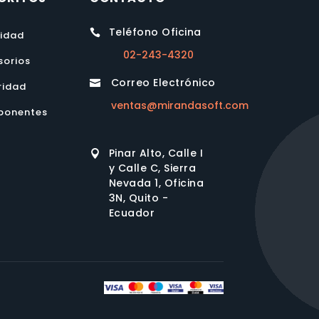
Teléfono Oficina

lidad
02-243-4320
sorios
Correo Electrónico

ridad
ventas@mirandasoft.com
onentes
Pinar Alto, Calle I

y Calle C, Sierra
Nevada 1, Oficina
3N, Quito -
Ecuador