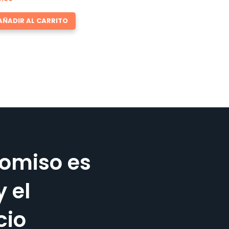
AÑADIR AL CARRITO
omiso es
y el
cio