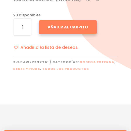
20 disponibles
ORGANIZADOR
AÑADIR AL CARRITO
DE
CABLES
NEXXT
Añadir a la lista de deseos
1U
-
19"
SKU:
AW222NXT61
CATEGORÍAS:
BODEGA EXTERNA
,
CANTIDAD
REDES Y HUBS
,
TODOS LOS PRODUCTOS