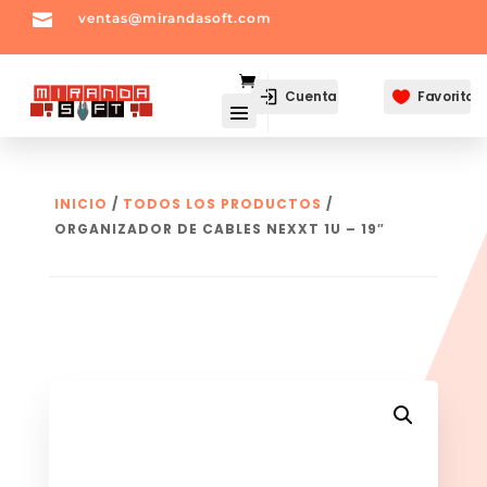

ventas@mirandasoft.com
mailto:
ventas@mirandasoft.com
Cuenta
Favoritos

INICIO
/
TODOS LOS PRODUCTOS
/
ORGANIZADOR DE CABLES NEXXT 1U – 19″