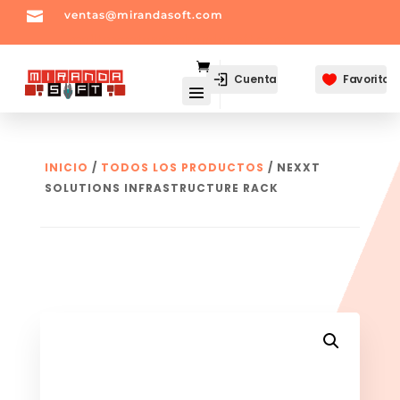

ventas@mirandasoft.com
mailto:
ventas@mirandasoft.com
Cuenta
Favoritos

INICIO
/
TODOS LOS PRODUCTOS
/ NEXXT
SOLUTIONS INFRASTRUCTURE RACK