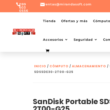

099

ventas@mirandasoft.com
603
0556
mailto:
ventas@mirandasoft.com
+099
Tienda
Ofertas y más
Cómput
603
0556
Accesorios
Seguridad
Co
INICIO
/
CÓMPUTO
/
ALMACENAMIENTO
/
SDSSDE30-2T00-G25
SanDisk Portable S
2T00-G25