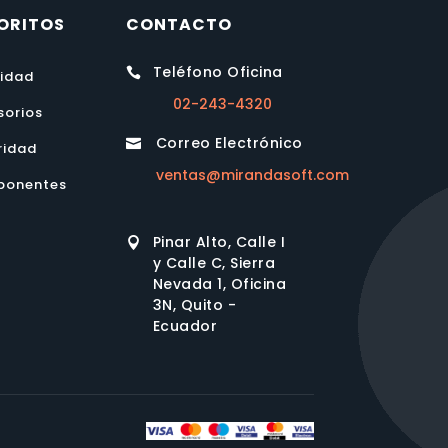
ORITOS
CONTACTO
Teléfono Oficina

lidad
02-243-4320
sorios
Correo Electrónico

ridad
ventas@mirandasoft.com
onentes
Pinar Alto, Calle I

y Calle C, Sierra
Nevada 1, Oficina
3N, Quito -
Ecuador