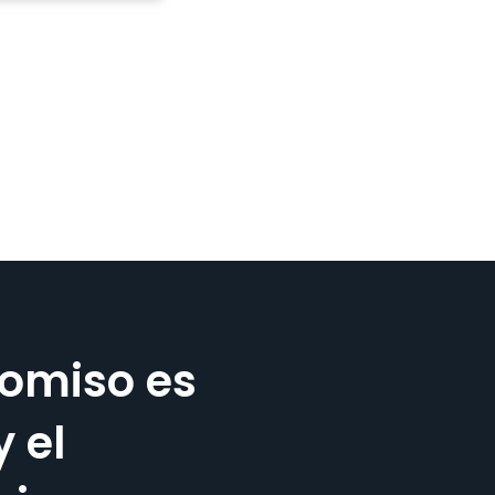
omiso es
y el