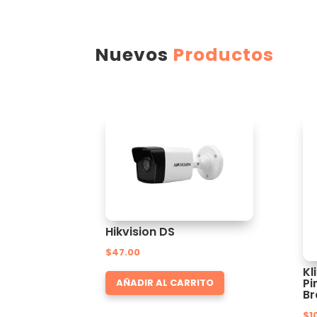
Nuevos
Productos
Hikvision DS
$
47.00
Kl
Pi
AÑADIR AL CARRITO
Br
$
1