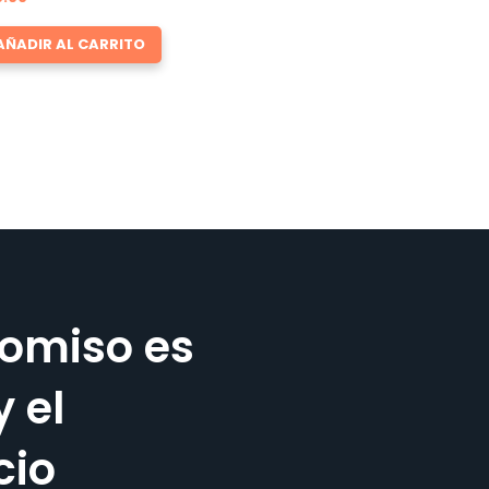
AÑADIR AL CARRITO
omiso es
y el
cio