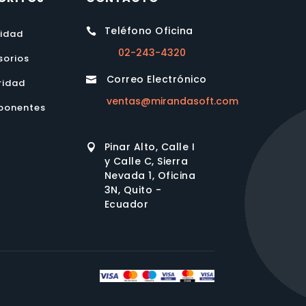
Teléfono Oficina

lidad
02-243-4320
sorios
Correo Electrónico

ridad
ventas@mirandasoft.com
onentes
Pinar Alto, Calle I

y Calle C, Sierra
Nevada 1, Oficina
3N, Quito -
Ecuador