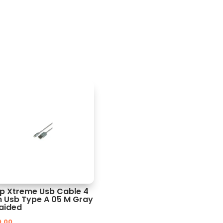
ip Xtreme Usb Cable 4
n Usb Type A 05 M Gray
aided
0.00