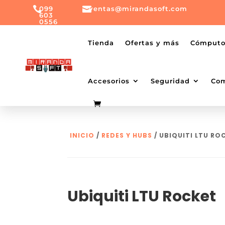

099

ventas@mirandasoft.com
603
0556
mailto:
ventas@mirandasoft.com
+099
Tienda
Ofertas y más
Cómput
603
0556
Accesorios
Seguridad
Co
INICIO
/
REDES Y HUBS
/ UBIQUITI LTU RO
Ubiquiti LTU Rocket