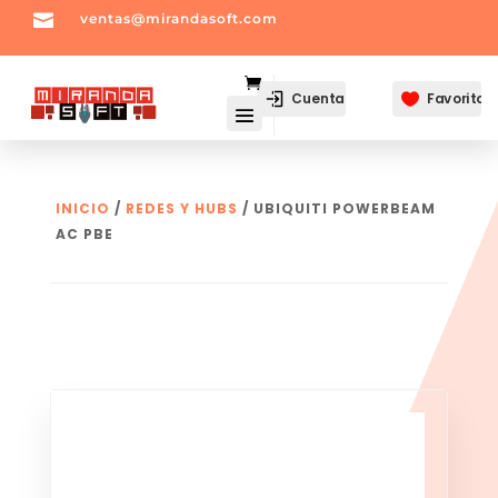

ventas@mirandasoft.com
mailto:
ventas@mirandasoft.com
Cuenta
Favoritos

INICIO
/
REDES Y HUBS
/ UBIQUITI POWERBEAM
AC PBE