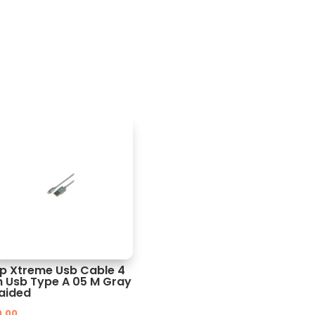
ip Xtreme Usb Cable 4
n Usb Type A 05 M Gray
aided
0.00