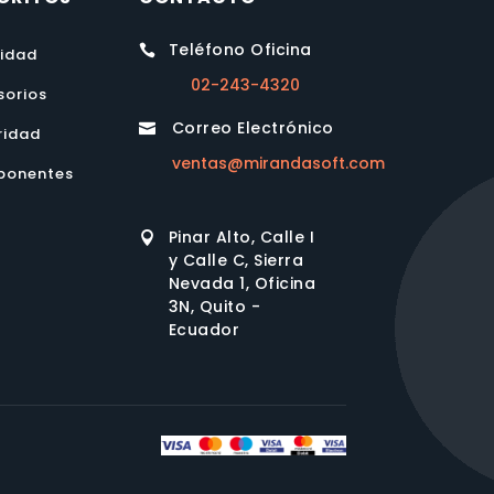
Teléfono Oficina

lidad
02-243-4320
sorios
Correo Electrónico

ridad
ventas@mirandasoft.com
onentes
Pinar Alto, Calle I

y Calle C, Sierra
Nevada 1, Oficina
3N, Quito -
Ecuador