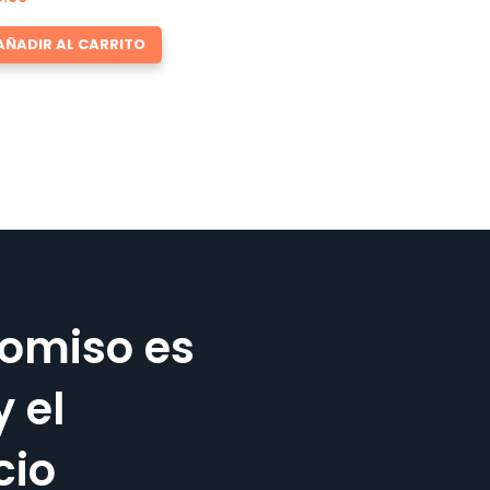
AÑADIR AL CARRITO
omiso es
y el
cio