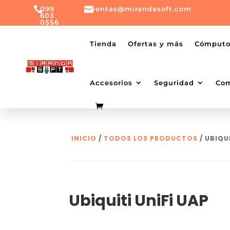

099

ventas@mirandasoft.com
603
0556
mailto:
ventas@mirandasoft.com
+099
Tienda
Ofertas y más
Cómput
603
0556
Accesorios
Seguridad
Co
INICIO
/
TODOS LOS PRODUCTOS
/ UBIQU
Ubiquiti UniFi UAP