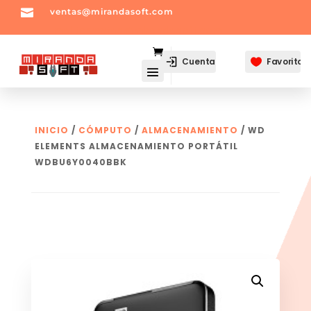

ventas@mirandasoft.com
mailto:
ventas@mirandasoft.com
Cuenta
Favoritos

INICIO
/
CÓMPUTO
/
ALMACENAMIENTO
/ WD
ELEMENTS ALMACENAMIENTO PORTÁTIL
WDBU6Y0040BBK