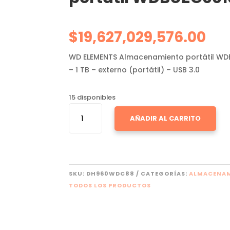
$
19,627,029,576.00
WD ELEMENTS Almacenamiento portátil WD
– 1 TB – externo (portátil) – USB 3.0
15 disponibles
WD
AÑADIR AL CARRITO
ELEMENTS
ALMACENAMIENTO
PORTÁTIL
WDBUZG0010BBK
CANTIDAD
SKU:
DH960WDC88
CATEGORÍAS:
ALMACENA
TODOS LOS PRODUCTOS