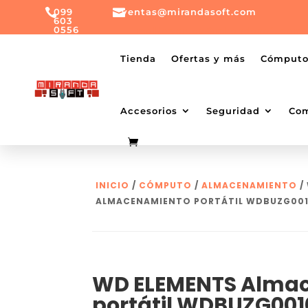

099

ventas@mirandasoft.com
603
0556
mailto:
ventas@mirandasoft.com
+099
Tienda
Ofertas y más
Cómput
603
0556
Accesorios
Seguridad
Co
INICIO
/
CÓMPUTO
/
ALMACENAMIENTO
/
ALMACENAMIENTO PORTÁTIL WDBUZG00
WD ELEMENTS Alma
portátil WDBUZG00