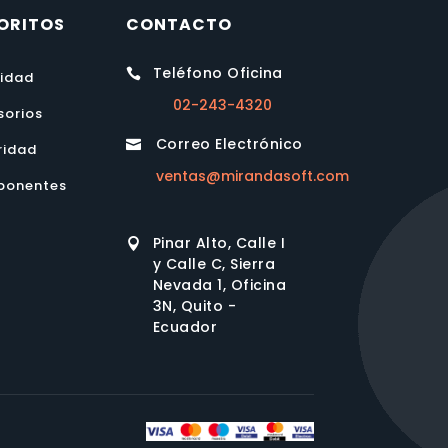
ORITOS
CONTACTO
Teléfono Oficina

lidad
02-243-4320
sorios
Correo Electrónico

ridad
ventas@mirandasoft.com
onentes
Pinar Alto, Calle I

y Calle C, Sierra
Nevada 1, Oficina
3N, Quito -
Ecuador