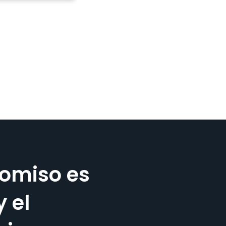
omiso es
y el