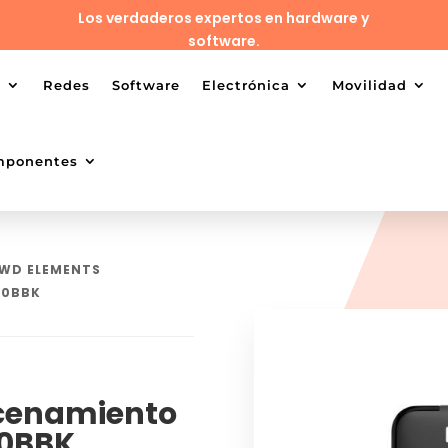
Los verdaderos expertos en hardware y
software.
o
Redes
Software
Electrónica
Movilidad
mponentes
 WD ELEMENTS
10BBK
cenamiento
10BBK