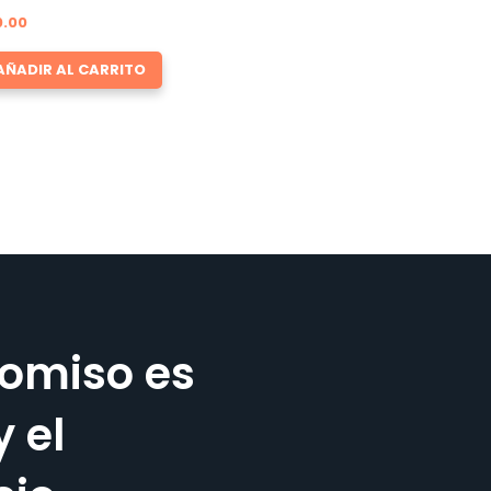
0.00
AÑADIR AL CARRITO
omiso es
y el