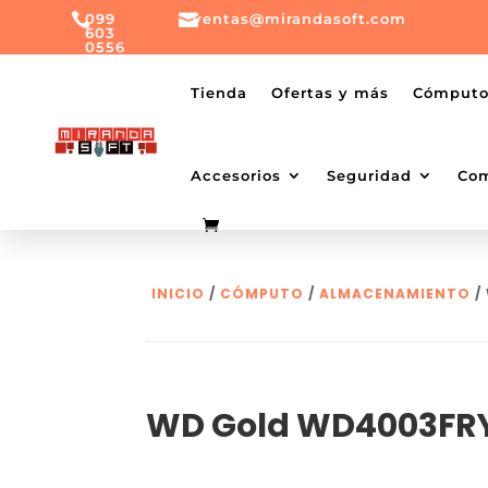

099

ventas@mirandasoft.com
603
0556
mailto:
ventas@mirandasoft.com
+099
Tienda
Ofertas y más
Cómput
603
0556
Accesorios
Seguridad
Co
INICIO
/
CÓMPUTO
/
ALMACENAMIENTO
/
WD Gold WD4003FR