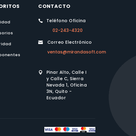
ORITOS
CONTACTO
Teléfono Oficina

lidad
02-243-4320
sorios
Correo Electrónico

ridad
ventas@mirandasoft.com
onentes
Pinar Alto, Calle I

y Calle C, Sierra
Nevada 1, Oficina
3N, Quito -
Ecuador