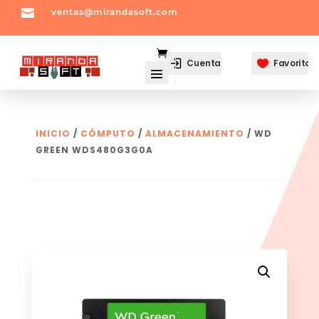

ventas@mirandasoft.com
mailto:
ventas@mirandasoft.com
Cuenta
Favoritos

INICIO
/
CÓMPUTO
/
ALMACENAMIENTO
/ WD
GREEN WDS480G3G0A