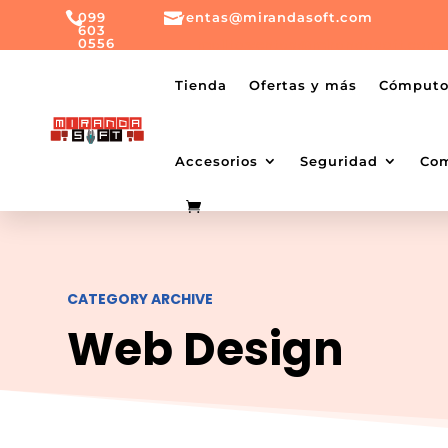

099

ventas@mirandasoft.com
603
0556
mailto:
ventas@mirandasoft.com
+099
Tienda
Ofertas y más
Cómput
603
0556
Accesorios
Seguridad
Co
CATEGORY ARCHIVE
Web Design