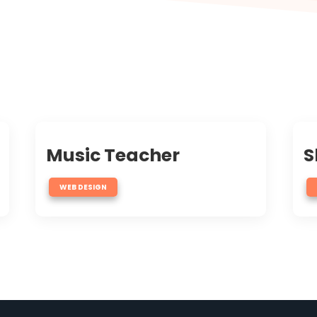
Music Teacher
S
WEB DESIGN